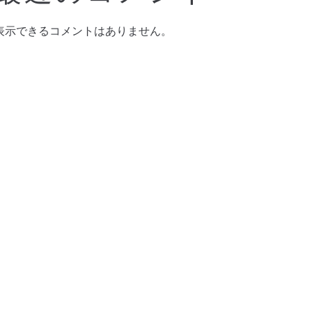
表示できるコメントはありません。