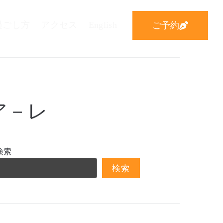
過ごし方
アクセス
English
ご予約
ア－レ
検索
検索