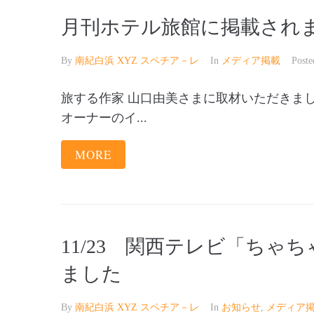
月刊ホテル旅館に掲載され
By
南紀白浜 XYZ スペチア－レ
In
メディア掲載
Post
旅する作家 山口由美さまに取材いただきま
オーナーのイ...
MORE
11/23 関西テレビ「ち
ました
By
南紀白浜 XYZ スペチア－レ
In
お知らせ
,
メディア