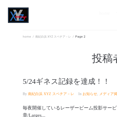
home
home
/
南紀白浜 XYZ スペチア－レ
/
Page 2
投稿
5/24ギネス記録を達成！！
By
南紀白浜 XYZ スペチア－レ
In
お知らせ
,
メディア
毎夜開催しているレーザービーム投影サービ
章/Larges...