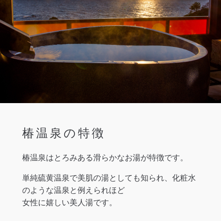
椿温泉の特徴
椿温泉はとろみある滑らかなお湯が特徴です。
単純硫黄温泉で美肌の湯としても知られ、化粧水
のような温泉と例えられほど
女性に嬉しい美人湯です。