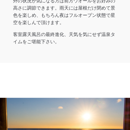
外の状況が気になる方は前方ウオールをお好みの
高さに調節できます。雨天には屋根だけ閉めて景
色を楽しめ、もちろん夜はフルオープン状態で星
空を楽しんで頂けます。
客室露天風呂の最終進化、天気を気にせず温泉タ
イムをご堪能下さい。