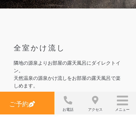
全室かけ流し
隣地の源泉よりお部屋の露天風呂にダイレクトイ
ン。
天然温泉の源泉かけ流しをお部屋の露天風呂で楽
しめます。
源泉の温度が３５度と低いためボイラー保温して
ご予約
おります。
お電話
アクセス
メニュー
お湯加減の調整もお好みで設定できます。