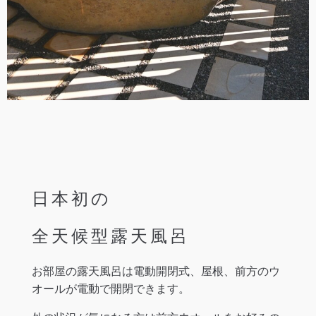
日本初の
全天候型露天風呂
お部屋の露天風呂は電動開閉式、屋根、前方のウ
オールが電動で開閉できます。